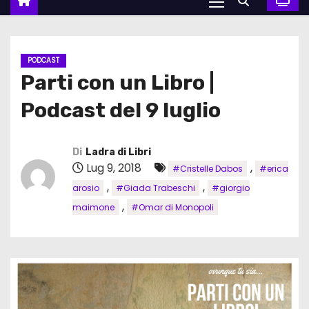
PODCAST
Parti con un Libro |
Podcast del 9 luglio
Di
Ladra di Libri
Lug 9, 2018
,
#Cristelle Dabos
#erica
,
,
arosio
#Giada Trabeschi
#giorgio
,
maimone
#Omar di Monopoli