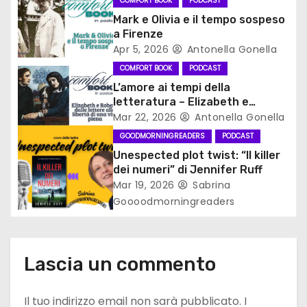
e
COMFORT BOOK
PODCAST
Mark e Olivia e il tempo sospeso
a
a Firenze
Apr 5, 2026
Antonella Gonella
r
COMFORT BOOK
PODCAST
t
L’amore ai tempi della
letteratura – Elizabeth e
i
Robert, dalle lettere alla libertà
Mar 22, 2026
Antonella Gonella
di una vita piena
GOODMORNINGREADERS
PODCAST
c
Unespected plot twist: “Il killer
dei numeri” di Jennifer Ruff
o
Mar 19, 2026
Sabrina
l
Goooodmorningreaders
i
Lascia un commento
Il tuo indirizzo email non sarà pubblicato.
I