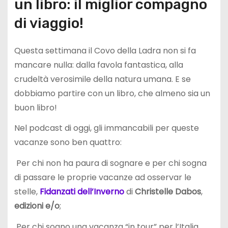
un libro: il miglior compagno
di viaggio!
Questa settimana il Covo della Ladra non si fa
mancare nulla: dalla favola fantastica, alla
crudeltà verosimile della natura umana. E se
dobbiamo partire con un libro, che almeno sia un
buon libro!
Nel podcast di oggi, gli immancabili per queste
vacanze sono ben quattro:
Per chi non ha paura di sognare e per chi sogna
di passare le proprie vacanze ad osservar le
stelle,
Fidanzati dell’Inverno
di
Christelle Dabos
,
edizioni e/o
;
Per chi sogno una vacanza “in tour” per l’Italia,