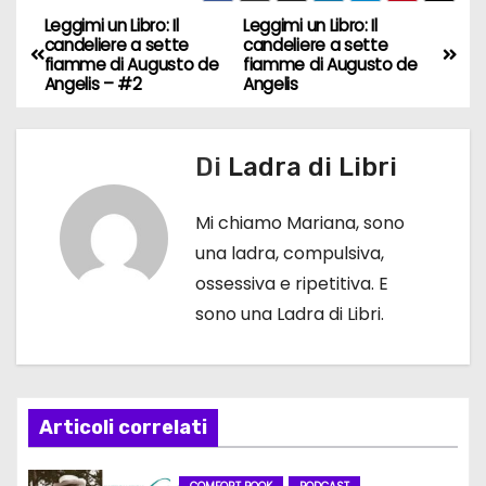
Leggimi un Libro: Il
Leggimi un Libro: Il
N
candeliere a sette
candeliere a sette
fiamme di Augusto de
fiamme di Augusto de
a
Angelis – #2
Angelis
v
Di
Ladra di Libri
i
g
Mi chiamo Mariana, sono
una ladra, compulsiva,
a
ossessiva e ripetitiva. E
z
sono una Ladra di Libri.
i
o
Articoli correlati
n