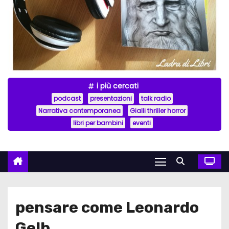
i più cercati
podcast
presentazioni
talk radio
Narrativa contemporanea
Gialli thriller horror
libri per bambini
eventi
pensare come Leonardo
Gelb