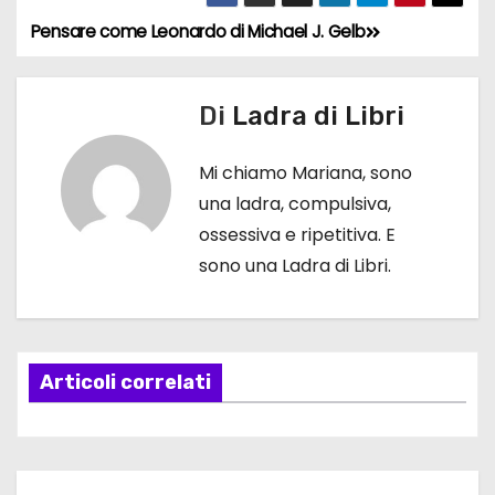
Pensare come Leonardo di Michael J. Gelb
N
a
Di
Ladra di Libri
v
Mi chiamo Mariana, sono
i
una ladra, compulsiva,
g
ossessiva e ripetitiva. E
sono una Ladra di Libri.
a
z
i
Articoli correlati
o
n