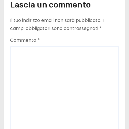
e
Lascia un commento
a
Il tuo indirizzo email non sarà pubblicato.
I
r
campi obbligatori sono contrassegnati
*
t
Commento
*
i
c
o
l
i