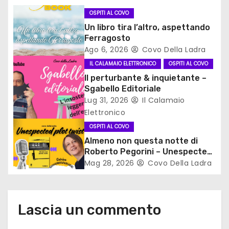
o
OSPITI AL COVO
Un libro tira l’altro, aspettando
n
Ferragosto
Ago 6, 2026
Covo Della Ladra
e
IL CALAMAIO ELETTRONICO
OSPITI AL COVO
a
Il perturbante & inquietante –
Sgabello Editoriale
r
Lug 31, 2026
Il Calamaio
Elettronico
t
OSPITI AL COVO
i
Almeno non questa notte di
Roberto Pegorini – Unespected
c
plot twist
Mag 28, 2026
Covo Della Ladra
o
l
Lascia un commento
i