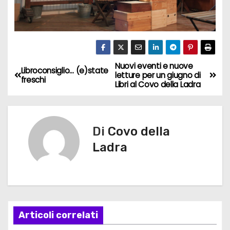
Nuovi eventi e nuove
N
Libroconsiglio… (e)state
letture per un giugno di
freschi
Libri al Covo della Ladra
a
v
Di
Covo della
i
Ladra
g
a
z
Articoli correlati
i