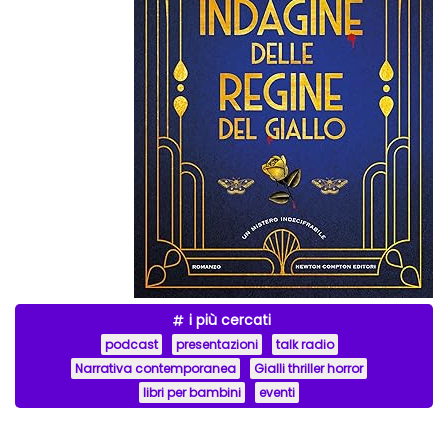
i più cercati
podcast
presentazioni
talk radio
Narrativa contemporanea
Gialli thriller horror
libri per bambini
eventi