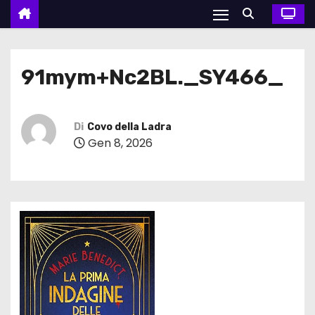
91mym+Nc2BL._SY466_
Di
Covo della Ladra
Gen 8, 2026