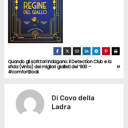
Quando gli scrittori indagano: il Detection Club e la
N
sfida (vinta) dei migliori giallisti del ‘900 –
#comfortBook
a
v
Di
Covo della
i
Ladra
g
a