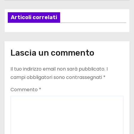
z
Articoli correlati
i
o
n
Lascia un commento
e
Il tuo indirizzo email non sarà pubblicato.
I
a
campi obbligatori sono contrassegnati
*
r
Commento
*
t
i
c