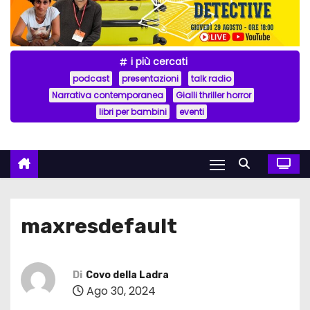
i più cercati
podcast
presentazioni
talk radio
Narrativa contemporanea
Gialli thriller horror
libri per bambini
eventi
maxresdefault
Di
Covo della Ladra
Ago 30, 2024