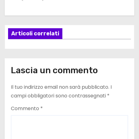
g
a
Articoli correlati
z
i
o
Lascia un commento
n
e
Il tuo indirizzo email non sarà pubblicato.
I
campi obbligatori sono contrassegnati
*
a
Commento
*
r
t