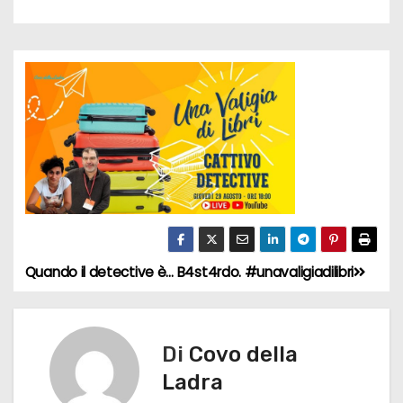
Quando il detective è… B4st4rdo. #unavaligiadilibri
N
a
v
Di
Covo della
Ladra
i