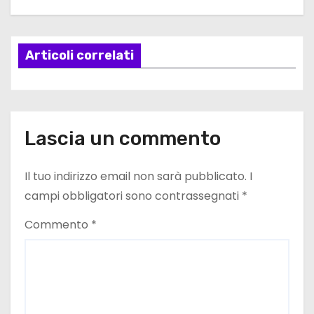
g
a
Articoli correlati
z
i
o
Lascia un commento
n
e
Il tuo indirizzo email non sarà pubblicato.
I
campi obbligatori sono contrassegnati
*
a
Commento
*
r
t
i