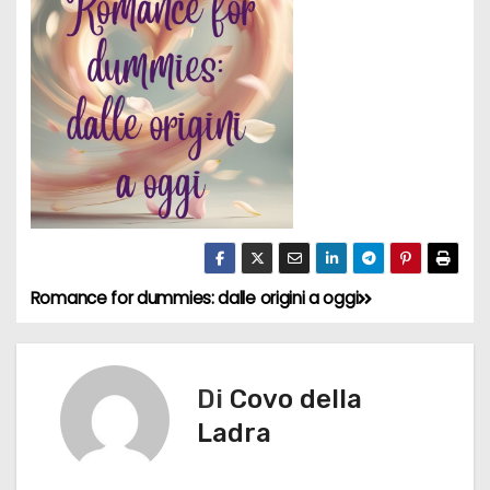
Romance for dummies: dalle origini a oggi
N
a
v
Di
Covo della
Ladra
i