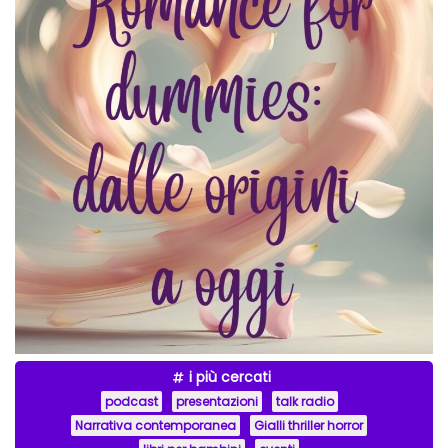
i più cercati
podcast
presentazioni
talk radio
Narrativa contemporanea
Gialli thriller horror