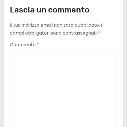
e
Lascia un commento
a
Il tuo indirizzo email non sarà pubblicato.
I
r
campi obbligatori sono contrassegnati
*
t
Commento
*
i
c
o
l
i