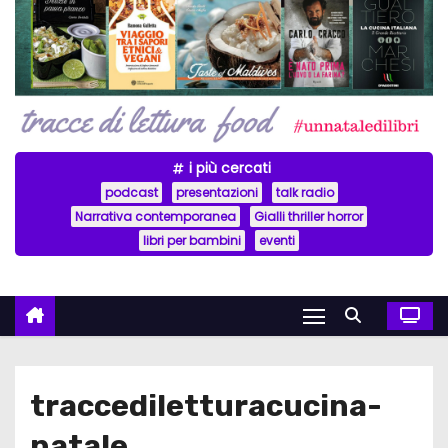
i più cercati
podcast
presentazioni
talk radio
Narrativa contemporanea
Gialli thriller horror
libri per bambini
eventi
traccediletturacucina-
natale