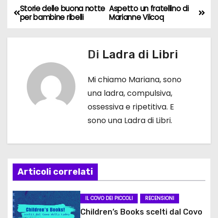
Storie delle buona notte
Aspetto un fratellino di
N
per bambine ribelli
Marianne Vilcoq
a
v
Di
Ladra di Libri
i
Mi chiamo Mariana, sono
g
una ladra, compulsiva,
ossessiva e ripetitiva. E
a
sono una Ladra di Libri.
z
i
Articoli correlati
o
n
IL COVO DEI PICCOLI
RECENSIONI
Children’s Books scelti dal Covo