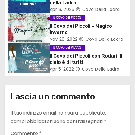
e
della Ladra
Apr 8, 2025
Covo Della Ladra
a
IL COVO DEI PICCOLI
r
Il Covo dei Piccoli – Magico
Inverno
t
Nov 28, 2022
Covo Della Ladra
IL COVO DEI PICCOLI
i
Il Covo dei Piccoli con Rodari: Il
c
cielo è di tutti
Apr 5, 2022
Covo Della Ladra
o
l
Lascia un commento
i
Il tuo indirizzo email non sarà pubblicato.
I
campi obbligatori sono contrassegnati
*
Commento
*