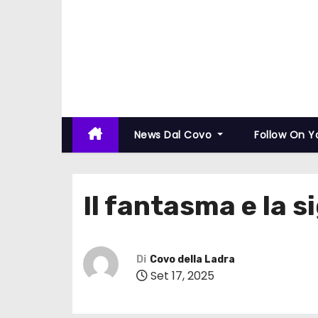
News Dal Covo
Follow On 
Il fantasma e la s
Di
Covo della Ladra
Set 17, 2025