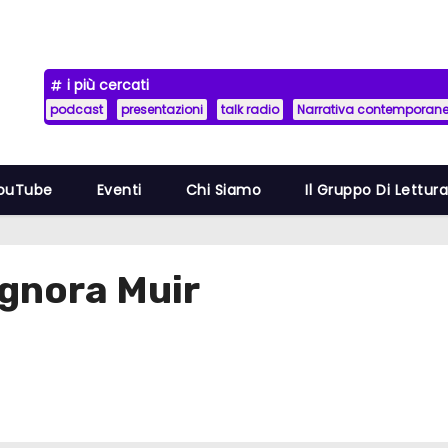
i più cercati
podcast
presentazioni
talk radio
Narrativa contemporan
YouTube
Eventi
Chi Siamo
Il Gruppo Di Lettur
ignora Muir