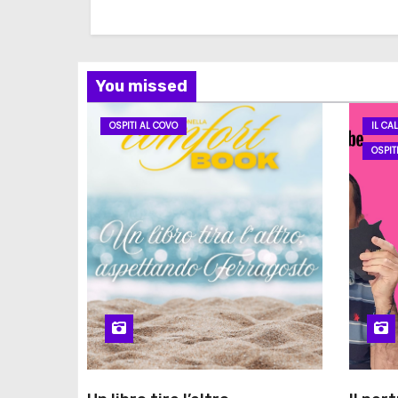
You missed
OSPITI AL COVO
IL CA
OSPIT