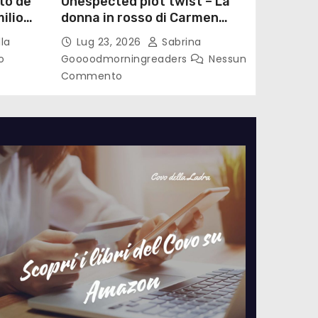
to de
Unespected plot twist – La
ilio
donna in rosso di Carmen
le di
Laterza
la
Lug 23, 2026
Sabrina
o
Goooodmorningreaders
Nessun
Commento