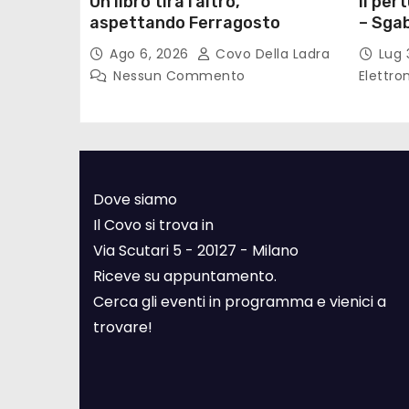
Un libro tira l’altro,
Il per
aspettando Ferragosto
– Sgab
Ago 6, 2026
Covo Della Ladra
Lug 
Nessun Commento
Elettro
Dove siamo
Il Covo si trova in
Via Scutari 5 - 20127 - Milano
Riceve su appuntamento.
Cerca gli eventi in programma e vienici a
trovare!