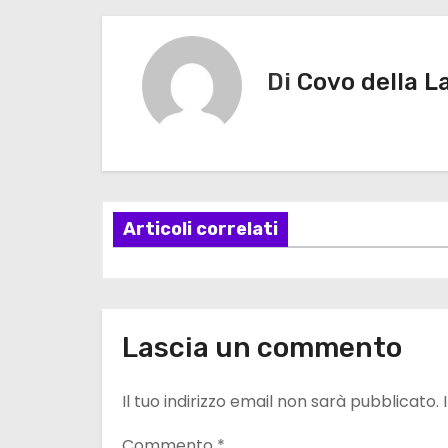
a
v
Di
Covo della L
i
g
a
z
Articoli correlati
i
o
Lascia un commento
n
e
Il tuo indirizzo email non sarà pubblicato.
a
Commento
*