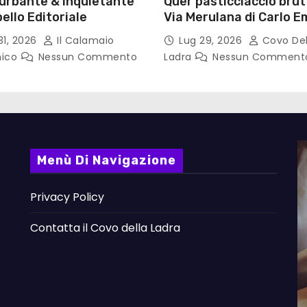
turbante & inquietante
Quer pasticciaccio brut
ello Editoriale
Via Merulana di Carlo Em
Gadda – Pollicino. Bricio
31, 2026
Il Calamaio
Lug 29, 2026
Covo Del
lettura
nico
Nessun Commento
Ladra
Nessun Comment
Menù Di Navigazione
Privacy Policy
Contatta il Covo della Ladra