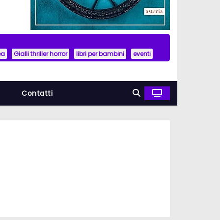
ea
Gialli thriller horror
libri per bambini
eventi
a
Contatti