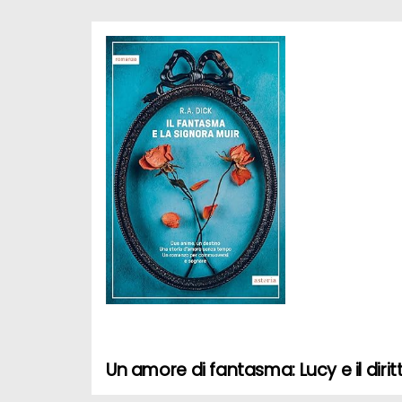
Un amore di fantasma: Lucy e il dirit
N