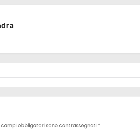
adra
I campi obbligatori sono contrassegnati
*