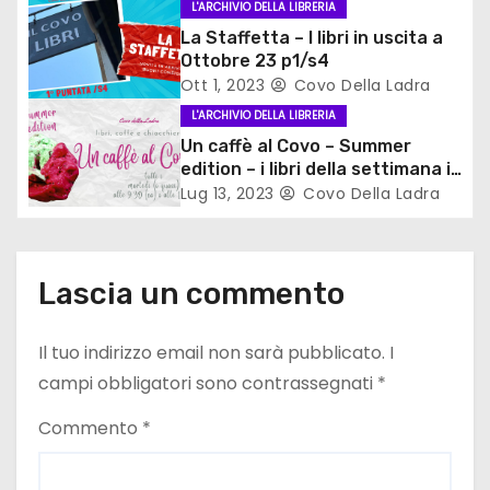
L'ARCHIVIO DELLA LIBRERIA
a
La Staffetta – I libri in uscita a
Ottobre 23 p1/s4
r
Ott 1, 2023
Covo Della Ladra
t
L'ARCHIVIO DELLA LIBRERIA
Un caffè al Covo – Summer
i
edition – i libri della settimana in
vetrina
Lug 13, 2023
Covo Della Ladra
c
o
Lascia un commento
l
i
Il tuo indirizzo email non sarà pubblicato.
I
campi obbligatori sono contrassegnati
*
Commento
*