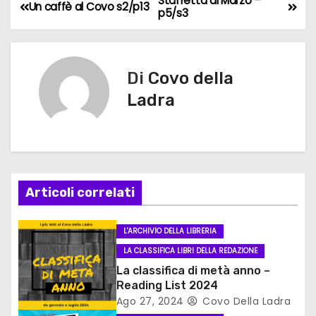
Staffetta di Marzo –
N
Un caffè al Covo s2/p13
p5/s3
a
v
Di
Covo della
i
Ladra
g
a
z
Articoli correlati
i
L'ARCHIVIO DELLA LIBRERIA
o
LA CLASSIFICA LIBRI DELLA REDAZIONE
n
La classifica di metà anno –
Reading List 2024
e
Ago 27, 2024
Covo Della Ladra