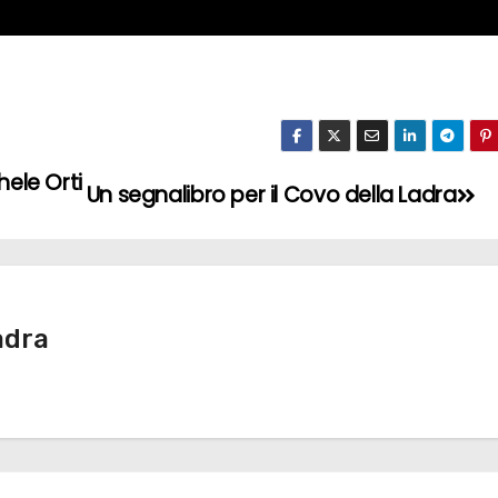
ele Orti
Un segnalibro per il Covo della Ladra
adra