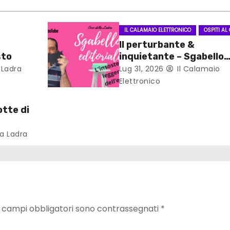
IL CALAMAIO ELETTRONICO
OSPITI AL
Il perturbante &
sto
inquietante – Sgabello
Editoriale
 Ladra
Lug 31, 2026
Il Calamaio
Elettronico
tte di
st
a Ladra
I campi obbligatori sono contrassegnati
*