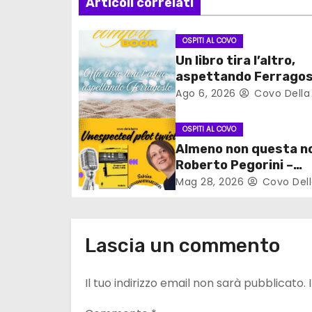
Articoli correlati
i
o
OSPITI AL COVO
Un libro tira l’altro,
n
aspettando Ferrago
Ago 6, 2026
Covo Della
e
a
OSPITI AL COVO
Almeno non questa no
r
Roberto Pegorini –
Unespected plot twi
Mag 28, 2026
Covo Dell
t
i
c
Lascia un commento
o
Il tuo indirizzo email non sarà pubblicato.
l