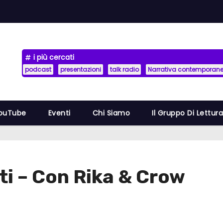
i più cercati
podcast
presentazioni
talk radio
Narrativa contemporan
YouTube
Eventi
Chi Siamo
Il Gruppo Di Lettur
ti – Con Rika & Crow