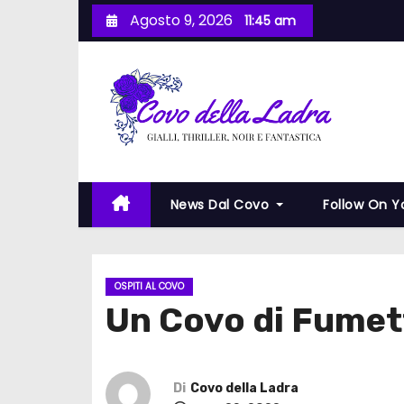
S
Agosto 9, 2026
11:45 am
a
l
t
a
a
l
c
News Dal Covo
Follow On 
o
n
t
e
OSPITI AL COVO
Un Covo di Fumet
n
u
t
o
Di
Covo della Ladra