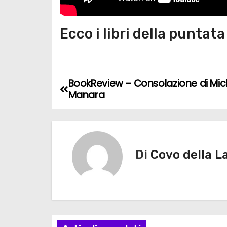
Ecco i libri della puntata
BookReview – Consolazione di Mich
N
Manara
a
v
i
Di
Covo della L
g
a
z