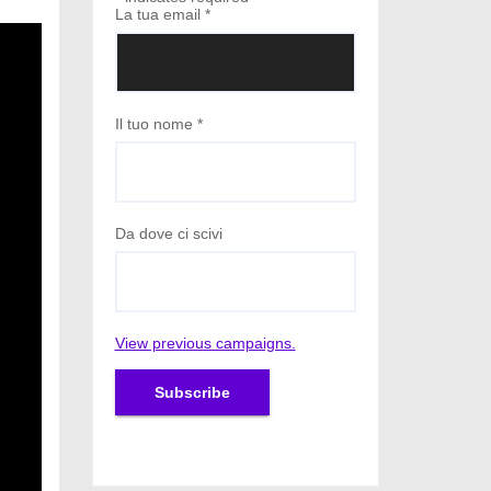
La tua email
*
Il tuo nome
*
Da dove ci scivi
View previous campaigns.