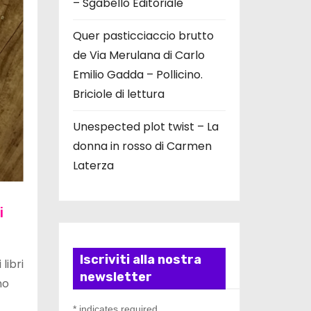
– Sgabello Editoriale
Quer pasticciaccio brutto
de Via Merulana di Carlo
Emilio Gadda – Pollicino.
Briciole di lettura
Unespected plot twist – La
donna in rosso di Carmen
Laterza
i
Iscriviti alla nostra
libri
newsletter
no
*
indicates required