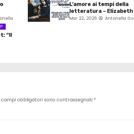
po
L’amore ai tempi della
letteratura – Elizabeth
Robert, dalle lettere all
onella
Mar 22, 2026
Antonella Go
libertà di una vita piena
ST
: “Il
I campi obbligatori sono contrassegnati
*