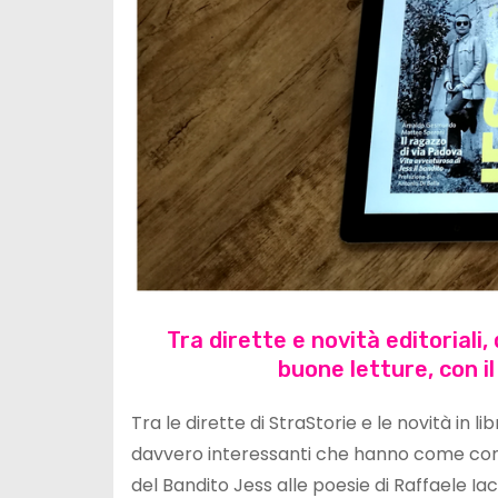
Tra dirette e novità editoriali,
buone letture, con i
Tra le dirette di StraStorie e le novità in l
davvero interessanti che hanno come comu
del Bandito Jess alle poesie di Raffaele Iac