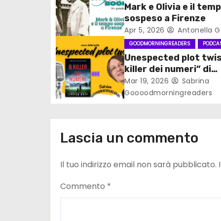
n
Mark e Olivia e il tem
sospeso a Firenze
e
Apr 5, 2026
Antonella G
GOODMORNINGREADERS
PODCA
a
Unespected plot twist
r
killer dei numeri” di
Jennifer Ruff
Mar 19, 2026
Sabrina
t
Goooodmorningreaders
i
c
Lascia un commento
o
Il tuo indirizzo email non sarà pubblicato.
l
Commento
*
i