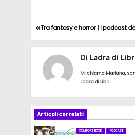
N
Tra fantasy e horror | I podcast de
a
v
Di
Ladra di Libr
i
Mi chiamo Mariana, sono
g
Ladra di Libri.
a
z
i
Articoli correlati
o
COMFORT BOOK
PODCAST