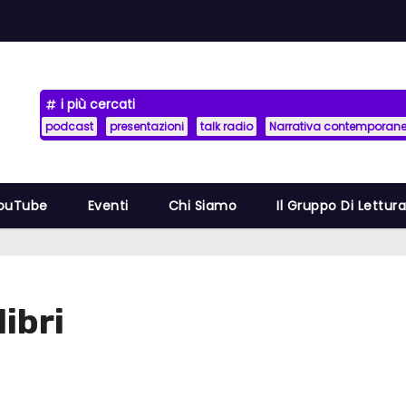
i più cercati
podcast
presentazioni
talk radio
Narrativa contemporan
YouTube
Eventi
Chi Siamo
Il Gruppo Di Lettur
ibri