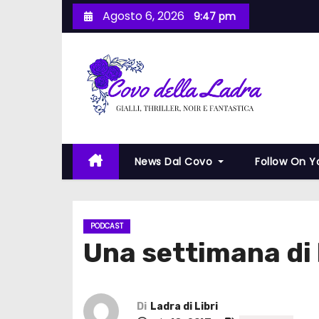
S
Agosto 6, 2026
9:47 pm
a
l
t
a
a
l
c
News Dal Covo
Follow On 
o
n
t
e
PODCAST
Una settimana di l
n
u
t
o
Di
Ladra di Libri