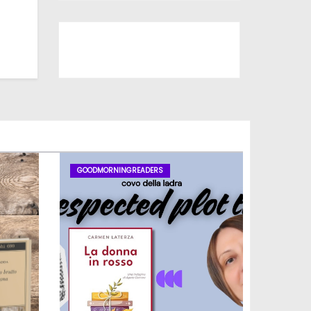
Iscriviti al nostro canale
GOODMORNINGREADERS