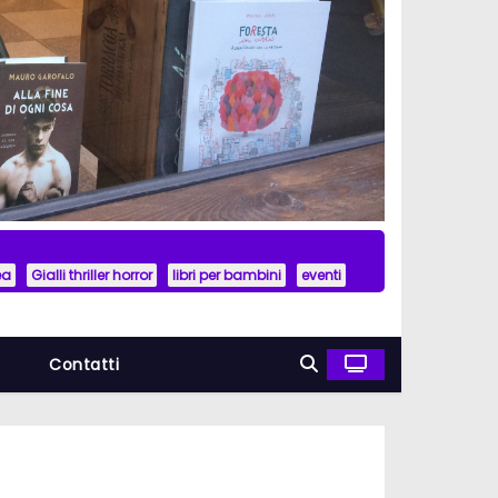
ea
Gialli thriller horror
libri per bambini
eventi
a
Contatti