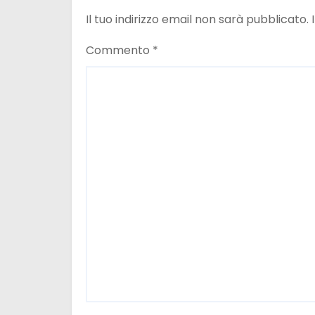
e
Il tuo indirizzo email non sarà pubblicato.
a
Commento
*
r
t
i
c
o
l
i