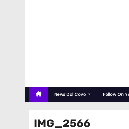
News Dal Covo
Follow On 
IMG_2566