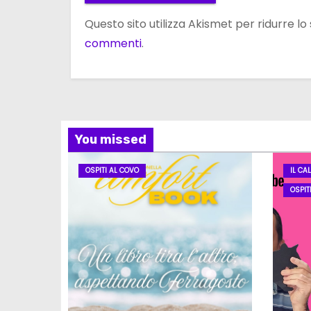
Questo sito utilizza Akismet per ridurre l
commenti
.
You missed
OSPITI AL COVO
IL CA
OSPIT