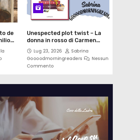
to de
Unespected plot twist – La
ilio
donna in rosso di Carmen
le di
Laterza
la
Lug 23, 2026
Sabrina
o
Goooodmorningreaders
Nessun
Commento