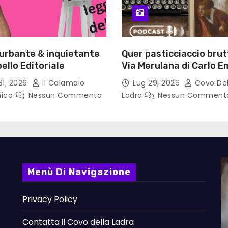
turbante & inquietante
Quer pasticciaccio brut
ello Editoriale
Via Merulana di Carlo Em
Gadda – Pollicino. Bricio
31, 2026
Il Calamaio
Lug 29, 2026
Covo Del
lettura
nico
Nessun Commento
Ladra
Nessun Comment
Menù Di Navigazione
Privacy Policy
Contatta il Covo della Ladra