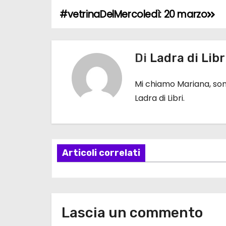
#vetrinaDelMercoledì: 20 marzo
N
a
Di
Ladra di Libr
v
i
Mi chiamo Mariana, sono
Ladra di Libri.
g
a
z
Articoli correlati
i
o
n
Lascia un commento