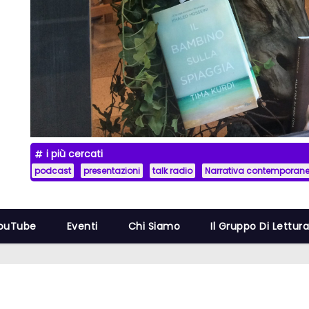
i più cercati
podcast
presentazioni
talk radio
Narrativa contemporan
YouTube
Eventi
Chi Siamo
Il Gruppo Di Lettur