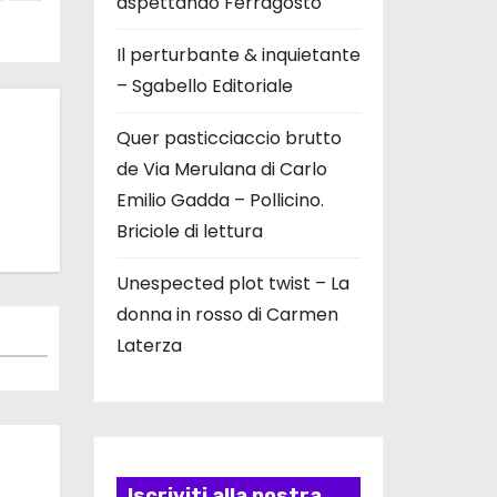
aspettando Ferragosto
Il perturbante & inquietante
– Sgabello Editoriale
Quer pasticciaccio brutto
de Via Merulana di Carlo
Emilio Gadda – Pollicino.
Briciole di lettura
Unespected plot twist – La
donna in rosso di Carmen
Laterza
Iscriviti alla nostra