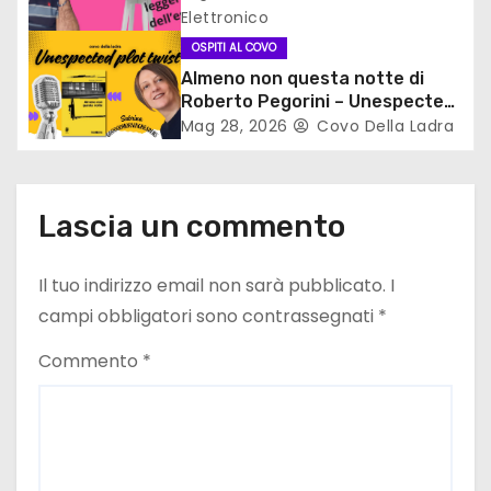
r
Elettronico
t
OSPITI AL COVO
Almeno non questa notte di
i
Roberto Pegorini – Unespected
plot twist
Mag 28, 2026
Covo Della Ladra
c
o
Lascia un commento
l
i
Il tuo indirizzo email non sarà pubblicato.
I
campi obbligatori sono contrassegnati
*
Commento
*