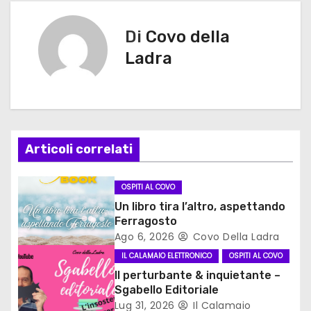
v
Di
Covo della
i
Ladra
g
a
z
Articoli correlati
i
OSPITI AL COVO
o
Un libro tira l’altro, aspettando
Ferragosto
n
Ago 6, 2026
Covo Della Ladra
e
IL CALAMAIO ELETTRONICO
OSPITI AL COVO
Il perturbante & inquietante –
a
Sgabello Editoriale
Lug 31, 2026
Il Calamaio