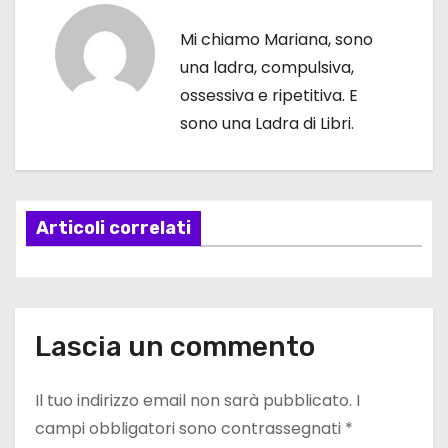
i
Mi chiamo Mariana, sono
g
una ladra, compulsiva,
ossessiva e ripetitiva. E
a
sono una Ladra di Libri.
z
i
Articoli correlati
o
n
e
Lascia un commento
a
Il tuo indirizzo email non sarà pubblicato.
I
r
campi obbligatori sono contrassegnati
*