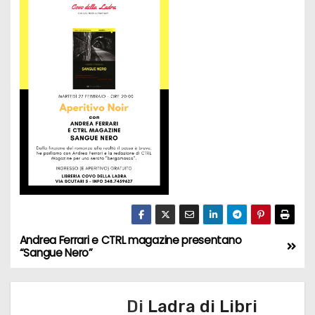
Andrea Ferrari e CTRL magazine presentano
N
“Sangue Nero”
a
v
Di
Ladra di Libri