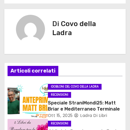
a
v
Di
Covo della
i
Ladra
g
a
z
Articoli correlati
i
o
IDOBLONI DEL COVO DELLA LADRA
RECENSIONI
n
Speciale StraniMondi25: Matt
Briar e Mediterraneo Terminale
e
Ott 15, 2025
Ladra Di Libri
a
RECENSIONI