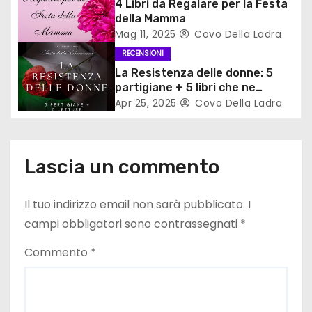
4 Libri da Regalare per la Festa
r
della Mamma
Mag 11, 2025
Covo Della Ladra
t
RECENSIONI
i
La Resistenza delle donne: 5
partigiane + 5 libri che ne
c
parlano
Apr 25, 2025
Covo Della Ladra
o
l
Lascia un commento
i
Il tuo indirizzo email non sarà pubblicato.
I
campi obbligatori sono contrassegnati
*
Commento
*