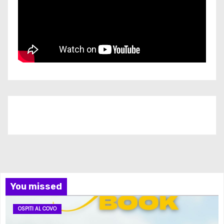
Iscriviti al nostro canale
You missed
OSPITI AL COVO