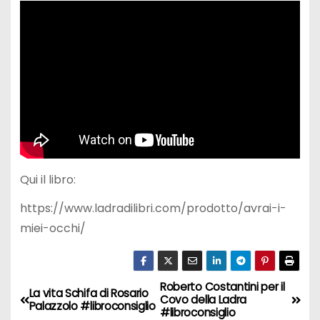
Qui il libro:
https://www.ladradilibri.com/prodotto/avrai-i-
miei-occhi/
Roberto Costantini per il
N
La vita Schifa di Rosario
Covo della Ladra
Palazzolo #libroconsiglio
#libroconsiglio