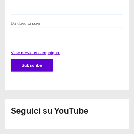
o
l
Da dove ci scivi
i
View previous campaigns.
Seguici su YouTube