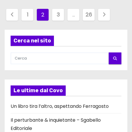
P
1
2
3
…
26
a
g
Cerca nel sito
i
n
a
z
Le ultime dal Covo
i
Un libro tira l’altro, aspettando Ferragosto
o
Il perturbante & inquietante – Sgabello
n
Editoriale