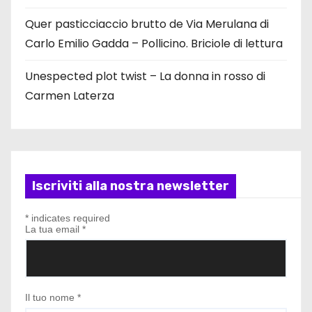
e
Quer pasticciaccio brutto de Via Merulana di
d
Carlo Emilio Gadda – Pollicino. Briciole di lettura
e
Unespected plot twist – La donna in rosso di
Carmen Laterza
g
l
i
a
Iscriviti alla nostra newsletter
r
*
indicates required
La tua email
*
t
i
Il tuo nome
*
c