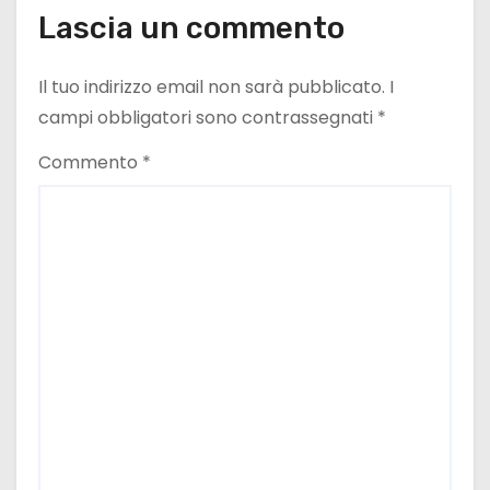
o
Lascia un commento
l
Il tuo indirizzo email non sarà pubblicato.
I
i
campi obbligatori sono contrassegnati
*
Commento
*