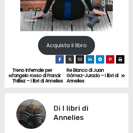
Acquista il libro
Treno infernale per
Re Bianco di Juan
N
l’angelo rosso di Franck
Gómez-Jurado – I libri di
Thilliez – I libri di Annelies
Annelies
a
v
Di
I libri di
i
Annelies
g