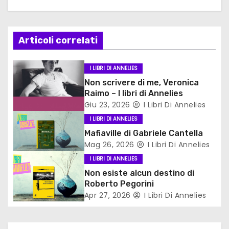
a
z
Articoli correlati
i
o
I LIBRI DI ANNELIES
Non scrivere di me, Veronica
n
Raimo – I libri di Annelies
Giu 23, 2026
I Libri Di Annelies
e
I LIBRI DI ANNELIES
a
Mafiaville di Gabriele Cantella
Mag 26, 2026
I Libri Di Annelies
r
I LIBRI DI ANNELIES
t
Non esiste alcun destino di
Roberto Pegorini
i
Apr 27, 2026
I Libri Di Annelies
c