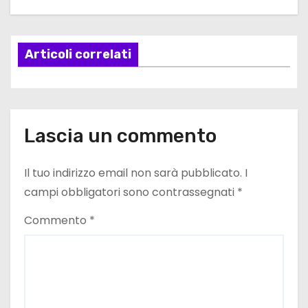
g
a
Articoli correlati
z
i
o
Lascia un commento
n
e
Il tuo indirizzo email non sarà pubblicato.
I
campi obbligatori sono contrassegnati
*
a
Commento
*
r
t
i