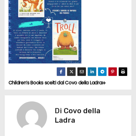
Children’s Books scelti dal Covo della Ladra
N
a
v
Di
Covo della
Ladra
i