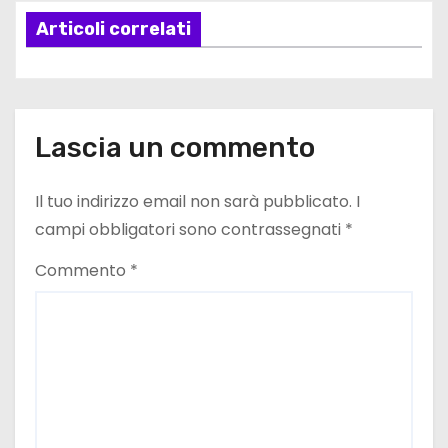
Articoli correlati
z
i
o
Lascia un commento
n
e
Il tuo indirizzo email non sarà pubblicato.
I
campi obbligatori sono contrassegnati
*
a
Commento
*
r
t
i
c