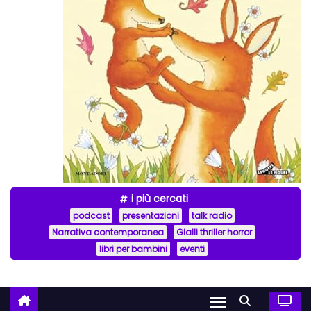
i più cercati
podcast
presentazioni
talk radio
Narrativa contemporanea
Gialli thriller horror
libri per bambini
eventi