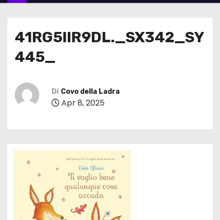
41RG5IlR9DL._SX342_SY
445_
Di
Covo della Ladra
Apr 8, 2025