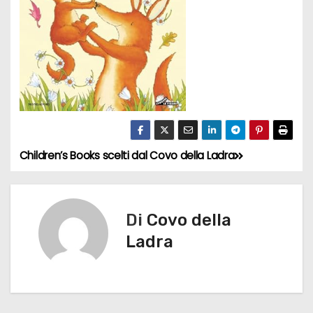
Children’s Books scelti dal Covo della Ladra
N
a
v
Di
Covo della
Ladra
i
g
a