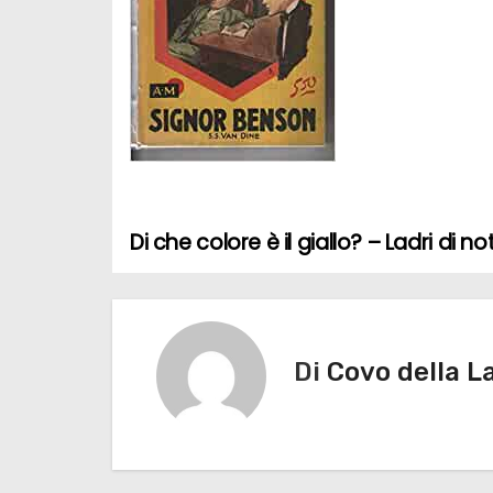
Di che colore è il giallo? – Ladri di n
N
a
v
Di
Covo della L
i
g
a