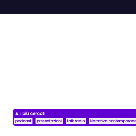
i più cercati
podcast
presentazioni
talk radio
Narrativa contemporan