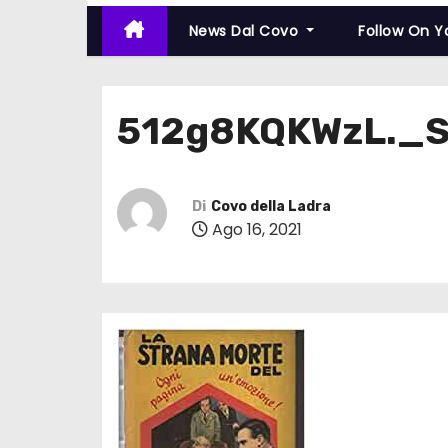
News Dal Covo
Follow On 
512g8KQKWzL._
Di
Covo della Ladra
Ago 16, 2021