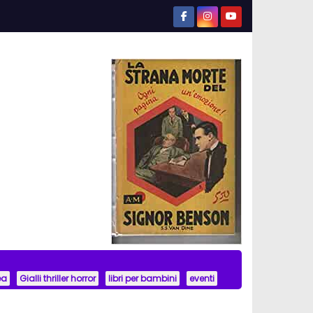
ea
Gialli thriller horror
libri per bambini
eventi