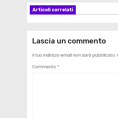
z
Articoli correlati
i
o
Lascia un commento
n
e
Il tuo indirizzo email non sarà pubblicato.
a
Commento
*
r
t
i
c