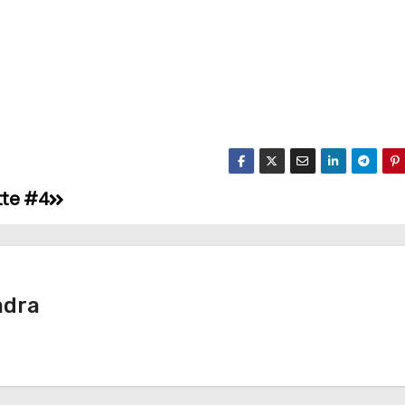
otte #4
adra