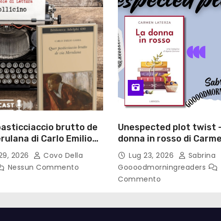
asticciaccio brutto de
Unespected plot twist 
rulana di Carlo Emilio
donna in rosso di Carm
– Pollicino. Briciole di
Laterza
29, 2026
Covo Della
Lug 23, 2026
Sabrina
a
Nessun Commento
Goooodmorningreaders
Commento