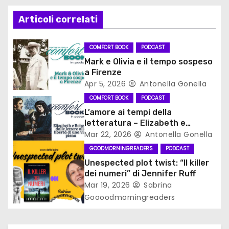
z
Articoli correlati
i
o
COMFORT BOOK
PODCAST
Mark e Olivia e il tempo sospeso
n
a Firenze
Apr 5, 2026
Antonella Gonella
e
COMFORT BOOK
PODCAST
a
L’amore ai tempi della
letteratura – Elizabeth e
r
Robert, dalle lettere alla libertà
Mar 22, 2026
Antonella Gonella
di una vita piena
GOODMORNINGREADERS
PODCAST
t
Unespected plot twist: “Il killer
i
dei numeri” di Jennifer Ruff
Mar 19, 2026
Sabrina
c
Goooodmorningreaders
o