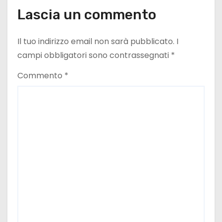
l
Lascia un commento
i
Il tuo indirizzo email non sarà pubblicato.
I
campi obbligatori sono contrassegnati
*
Commento
*