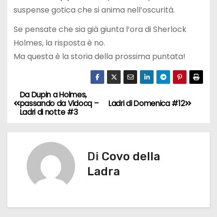
suspense gotica che si anima nell’oscurità.
Se pensate che sia già giunta l’ora di Sherlock
Holmes, la risposta è no.
Ma questa è la storia della prossima puntata!
Da Dupin a Holmes,
N
passando da Vidocq –
Ladri di Domenica #12
Ladri di notte #3
a
v
Di
Covo della
i
Ladra
g
a