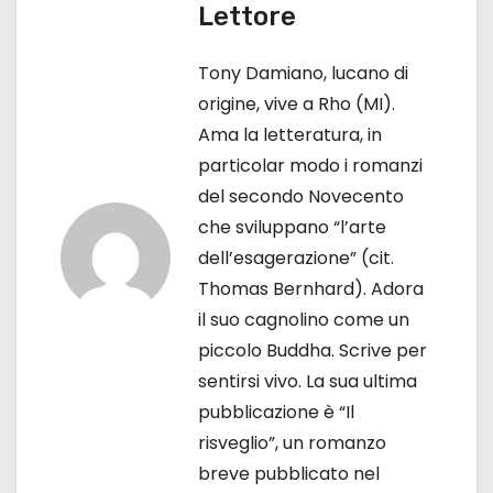
Lettore
g
Tony Damiano, lucano di
a
origine, vive a Rho (MI).
z
Ama la letteratura, in
particolar modo i romanzi
i
del secondo Novecento
o
che sviluppano “l’arte
dell’esagerazione” (cit.
n
Thomas Bernhard). Adora
e
il suo cagnolino come un
piccolo Buddha. Scrive per
a
sentirsi vivo. La sua ultima
r
pubblicazione è “Il
risveglio”, un romanzo
t
breve pubblicato nel