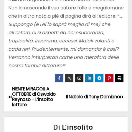
Non lo nasconde il suo autore folle e megalomane
che in altra nota a piè di pagina dirà all’editore: “
…
Suppongo (e Lei lo saprà meglio di me) che
all’estero, ci si aspetti da noi esuberanza,
tropicalità. Insomma: eccessi. Maiali volanti o
cadaveri. Prudentemente, mi domando: è così?
Verranno interpretati come una metafora delle
nostre terribili dittature?
”
NIENTE MIRACOLI A
N
OTTOBRE di Oswaldo
Il Natale di Tony Damiano
Reynoso – L’insolito
a
lettore
v
Di
L'insolito
i