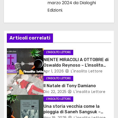
i
marzo 2024 da Dialoghi
Edizioni.
c
o
l
Articoli correlati
i
L'INSOLITO LETTORE
NIENTE MIRACOLI A OTTOBRE di
Oswaldo Reynoso – L’insolito
lettore
Apr 1, 2026
L'insolito Lettore
L'INSOLITO LETTORE
Il Natale di Tony Damiano
Dic 22, 2025
L'insolito Lettore
L'INSOLITO LETTORE
Una storia vecchia come la
pioggia di Saneh Sangsuk –
L’insolito lettore
Nov 19, 2025
L'insolito Lettore