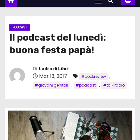
PODCAST
Il podcast del lunedì:
buona festa papà!
Di
Ladra di Libri
Mar 13, 2017
,
#bookreview
,
,
#giovani genitori
#podcast
#talk radio