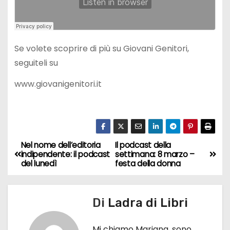
Se volete scoprire di più su Giovani Genitori,
seguiteli su
www.giovanigenitori.it
Nel nome dell’editoria
Il podcast della
N
indipendente: il podcast
settimana: 8 marzo –
del lunedì
festa della donna
a
v
Di
Ladra di Libri
i
Mi chiamo Mariana, sono