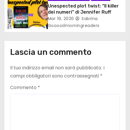
c
Unespected plot twist: “Il killer
dei numeri” di Jennifer Ruff
o
Mar 19, 2026
Sabrina
Goooodmorningreaders
l
i
Lascia un commento
Il tuo indirizzo email non sarà pubblicato.
I
campi obbligatori sono contrassegnati
*
Commento
*