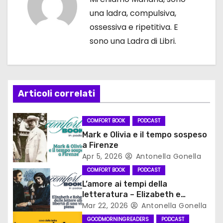
g
una ladra, compulsiva,
a
ossessiva e ripetitiva. E
sono una Ladra di Libri.
z
i
o
Articoli correlati
n
COMFORT BOOK
PODCAST
e
Mark e Olivia e il tempo sospeso
a Firenze
a
Apr 5, 2026
Antonella Gonella
r
COMFORT BOOK
PODCAST
L’amore ai tempi della
t
letteratura – Elizabeth e
Robert, dalle lettere alla libertà
Mar 22, 2026
Antonella Gonella
i
di una vita piena
GOODMORNINGREADERS
PODCAST