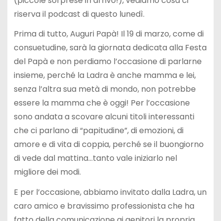
(piccole sorprese in arrivo!), vediamo cosa ci
riserva il podcast di questo lunedì.
Prima di tutto, Auguri Papà! Il 19 di marzo, come di
consuetudine, sarà la giornata dedicata alla Festa
del Papà e non perdiamo l’occasione di parlarne
insieme, perché la Ladra è anche mamma e lei,
senza l’altra sua metà di mondo, non potrebbe
essere la mamma che è oggi! Per l’occasione
sono andata a scovare alcuni titoli interessanti
che ci parlano di “papitudine”, di emozioni, di
amore e di vita di coppia, perché se il buongiorno
di vede dal mattina…tanto vale iniziarlo nel
migliore dei modi.
E per l’occasione, abbiamo invitato dalla Ladra, un
caro amico e bravissimo professionista che ha
fatto della comunicazione ai genitori la propria