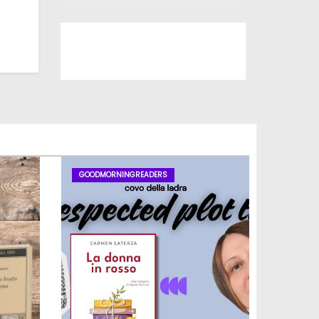
Iscriviti al nostro canale
GOODMORNINGREADERS