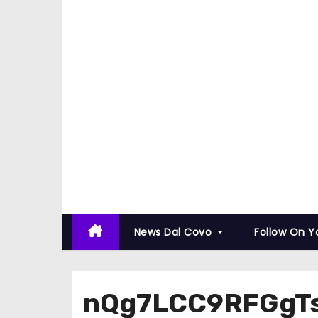
News Dal Covo
Follow On 
nQg7LCC9RFGgT