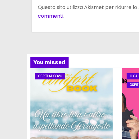
Questo sito utilizza Akismet per ridurre l
commenti
.
You missed
OSPITI AL COVO
IL CA
OSPIT