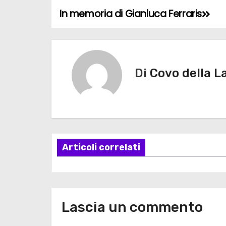
In memoria di Gianluca Ferraris
N
a
v
Di
Covo della L
i
g
a
z
Articoli correlati
i
o
Lascia un commento
n