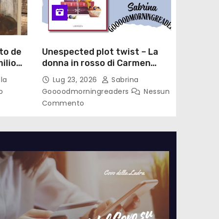
to de
Unespected plot twist – La
ilio
donna in rosso di Carmen
le di
Laterza
la
Lug 23, 2026
Sabrina
o
Goooodmorningreaders
Nessun
Commento