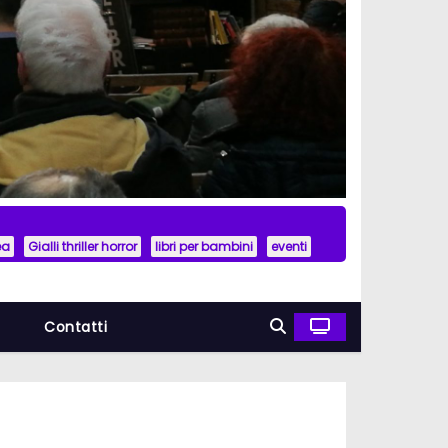
ea
Gialli thriller horror
libri per bambini
eventi
a
Contatti