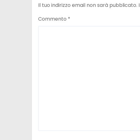
e
Il tuo indirizzo email non sarà pubblicato.
a
Commento
*
r
t
i
c
o
l
i