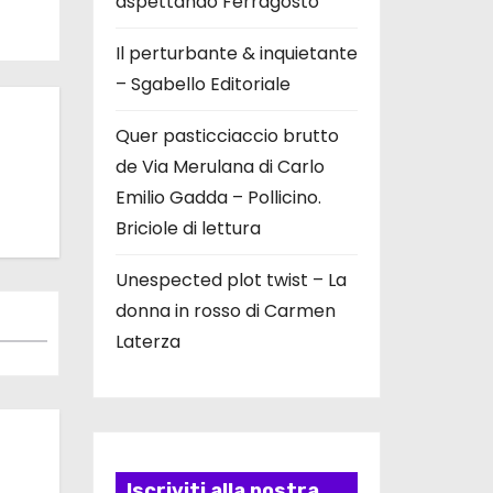
aspettando Ferragosto
Il perturbante & inquietante
– Sgabello Editoriale
Quer pasticciaccio brutto
de Via Merulana di Carlo
Emilio Gadda – Pollicino.
Briciole di lettura
Unespected plot twist – La
donna in rosso di Carmen
Laterza
Iscriviti alla nostra