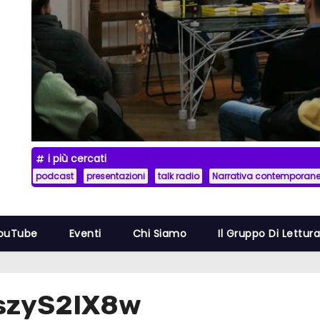
i più cercati
podcast
presentazioni
talk radio
Narrativa contemporan
YouTube
Eventi
Chi Siamo
Il Gruppo Di Lettur
szyS2IX8w