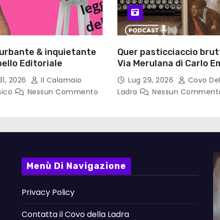
turbante & inquietante
Quer pasticciaccio brut
ello Editoriale
Via Merulana di Carlo Em
Gadda – Pollicino. Bricio
31, 2026
Il Calamaio
Lug 29, 2026
Covo Del
lettura
nico
Nessun Commento
Ladra
Nessun Comment
Menù Di Navigazione
Privacy Policy
Contatta il Covo della Ladra