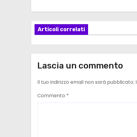
g
a
z
Articoli correlati
i
o
Lascia un commento
n
e
Il tuo indirizzo email non sarà pubblicato.
a
Commento
*
r
t
i