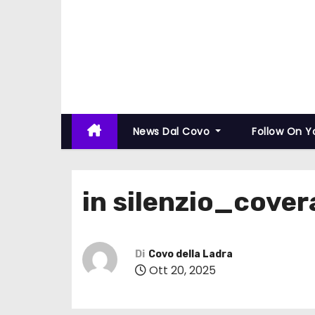
News Dal Covo
Follow On 
in silenzio_cover
Di
Covo della Ladra
Ott 20, 2025