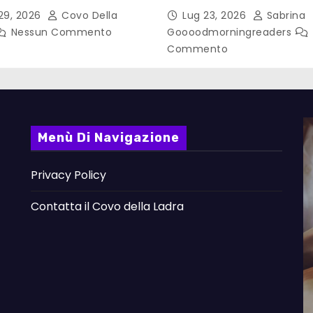
– Pollicino. Briciole di
Laterza
29, 2026
Covo Della
Lug 23, 2026
Sabrina
a
Nessun Commento
Goooodmorningreaders
Commento
Menù Di Navigazione
Privacy Policy
Contatta il Covo della Ladra