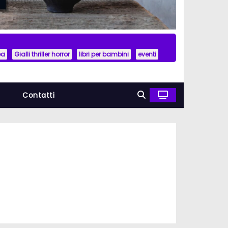
ea
Gialli thriller horror
libri per bambini
eventi
a
Contatti