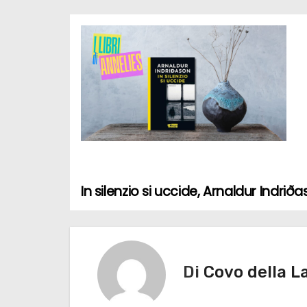
In silenzio si uccide, Arnaldur Indriðas
N
a
v
Di
Covo della L
i