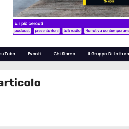
i più cercati
podcast
presentazioni
talk radio
Narrativa contemporan
YouTube
Eventi
Chi Siamo
Il Gruppo Di Lettur
articolo