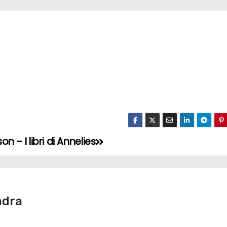
on – I libri di Annelies
adra