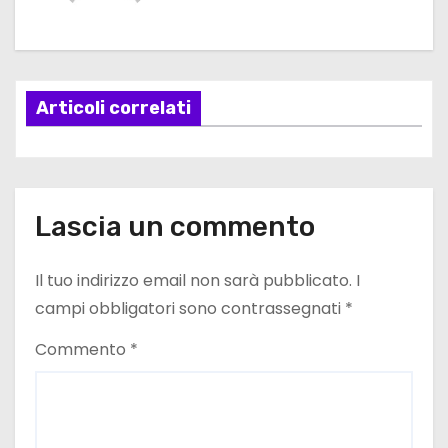
g
a
Articoli correlati
z
i
o
Lascia un commento
n
e
Il tuo indirizzo email non sarà pubblicato.
I
campi obbligatori sono contrassegnati
*
a
Commento
*
r
t