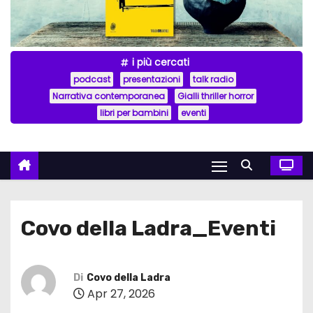
i più cercati
podcast
presentazioni
talk radio
Narrativa contemporanea
Gialli thriller horror
libri per bambini
eventi
Covo della Ladra_Eventi
Di
Covo della Ladra
Apr 27, 2026