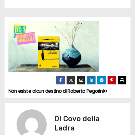
Non esiste alcun destino di Roberto Pegorini
N
a
v
Di
Covo della
Ladra
i