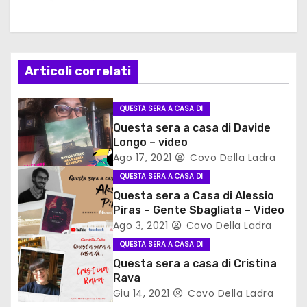
g
a
z
Articoli correlati
i
QUESTA SERA A CASA DI
o
Questa sera a casa di Davide
Longo – video
n
Ago 17, 2021
Covo Della Ladra
e
QUESTA SERA A CASA DI
Questa sera a Casa di Alessio
a
Piras – Gente Sbagliata – Video
Ago 3, 2021
Covo Della Ladra
r
QUESTA SERA A CASA DI
t
Questa sera a casa di Cristina
Rava
i
Giu 14, 2021
Covo Della Ladra