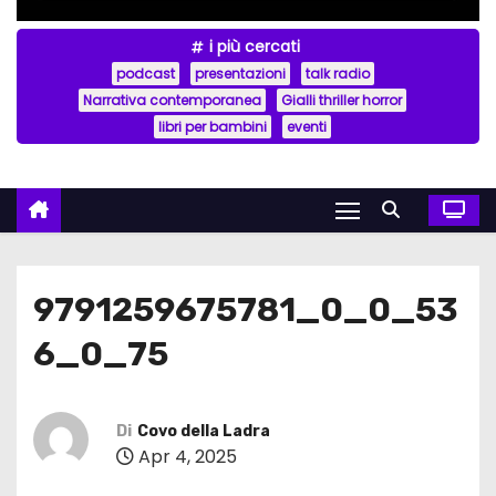
i più cercati
podcast
presentazioni
talk radio
Narrativa contemporanea
Gialli thriller horror
libri per bambini
eventi
9791259675781_0_0_53
6_0_75
Di
Covo della Ladra
Apr 4, 2025