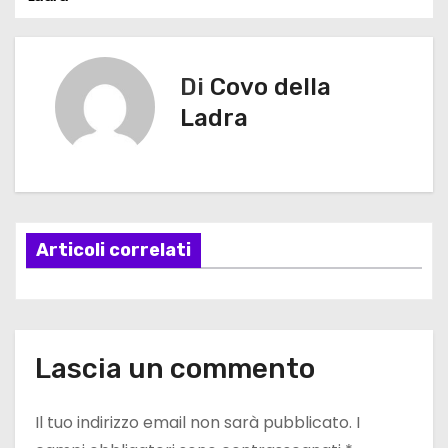
a
v
Di
Covo della
i
Ladra
g
a
z
Articoli correlati
i
o
n
Lascia un commento
e
Il tuo indirizzo email non sarà pubblicato.
I