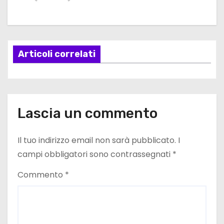
g
a
Articoli correlati
z
i
o
Lascia un commento
n
e
Il tuo indirizzo email non sarà pubblicato.
I
campi obbligatori sono contrassegnati
*
a
Commento
*
r
t