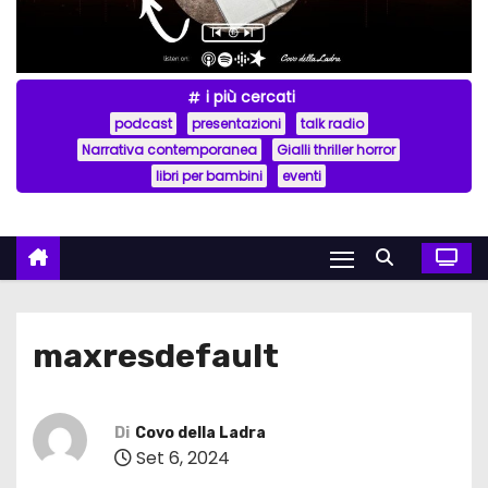
i più cercati
podcast
presentazioni
talk radio
Narrativa contemporanea
Gialli thriller horror
libri per bambini
eventi
maxresdefault
Di
Covo della Ladra
Set 6, 2024