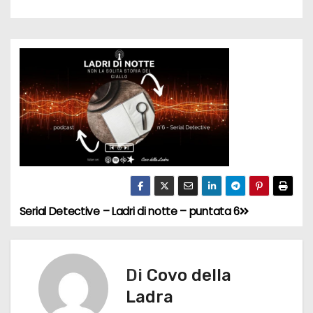
Serial Detective – Ladri di notte – puntata 6
N
a
v
Di
Covo della
Ladra
i