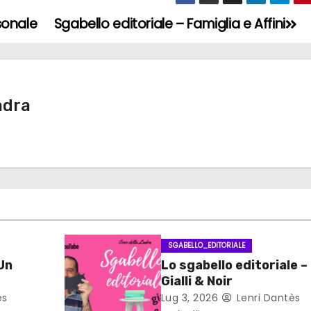
sonale
Sgabello editoriale – Famiglia e Affini
adra
SGABELLO_EDITORIALE
 Un
Lo sgabello editoriale –
Gialli & Noir
ès
Lug 3, 2026
Lenri Dantès