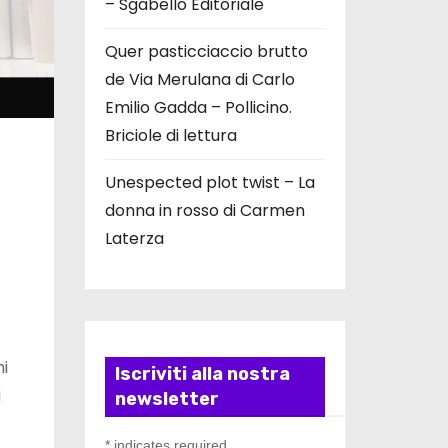
– Sgabello Editoriale
Quer pasticciaccio brutto
de Via Merulana di Carlo
Emilio Gadda – Pollicino.
Briciole di lettura
Unespected plot twist – La
donna in rosso di Carmen
Laterza
hi
Iscriviti alla nostra
i
newsletter
*
indicates required