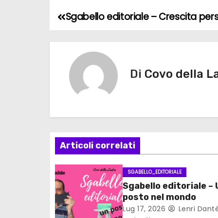
Sgabello editoriale – Crescita per
N
a
v
Di
Covo della L
i
g
a
z
Articoli correlati
i
SGABELLO_EDITORIALE
o
Sgabello editoriale –
posto nel mondo
n
Lug 17, 2026
Lenri Dant