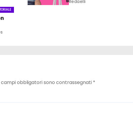
Redaelli
TORIALE
on
one
ès
I campi obbligatori sono contrassegnati
*