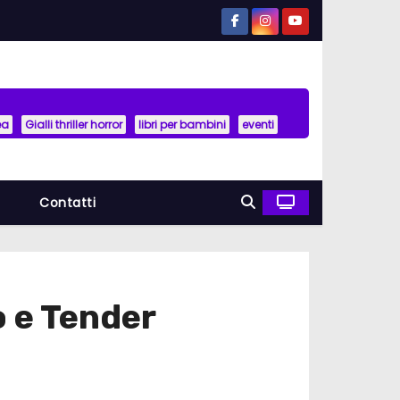
ea
Gialli thriller horror
libri per bambini
eventi
a
Contatti
o e Tender