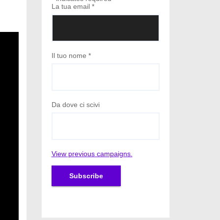
La tua email
*
Il tuo nome
*
Da dove ci scivi
View previous campaigns.