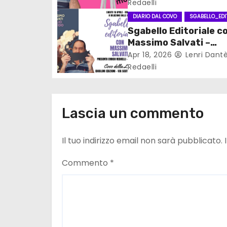
Redaelli
e
DIARIO DAL COVO
SGABELLO_EDI
a
Sgabello Editoriale c
Massimo Salvati –
r
intervista + recensi
Apr 18, 2026
Lenri Dant
t
Redaelli
i
c
Lascia un commento
o
Il tuo indirizzo email non sarà pubblicato.
l
Commento
*
i