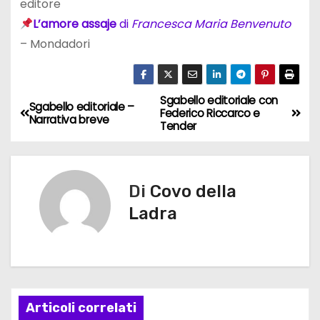
editore
L’amore assaje
di
Francesca Maria Benvenuto
– Mondadori
Sgabello editoriale con
N
Sgabello editoriale –
Federico Riccarco e
Narrativa breve
Tender
a
v
Di
Covo della
i
Ladra
g
a
z
Articoli correlati
i