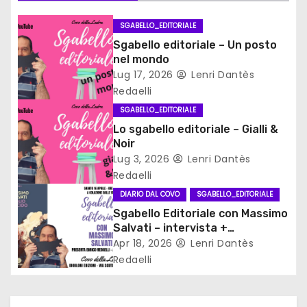
o
SGABELLO_EDITORIALE
Sgabello editoriale – Un posto
n
nel mondo
Lug 17, 2026
Lenri Dantès
e
Redaelli
a
SGABELLO_EDITORIALE
Lo sgabello editoriale – Gialli &
r
Noir
Lug 3, 2026
Lenri Dantès
t
Redaelli
i
DIARIO DAL COVO
SGABELLO_EDITORIALE
Sgabello Editoriale con Massimo
c
Salvati – intervista +
recensione
Apr 18, 2026
Lenri Dantès
o
Redaelli
l