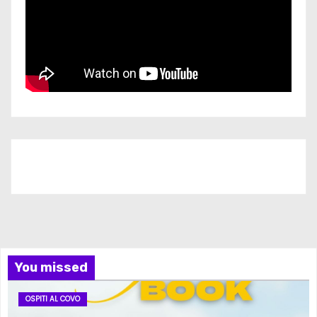
Iscriviti al nostro canale
You missed
OSPITI AL COVO