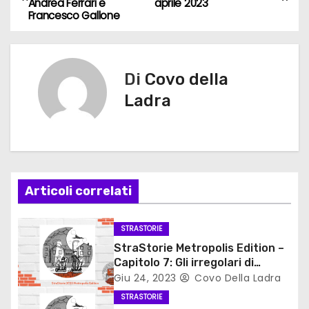
Andrea Ferrari e
aprile 2023
a
Francesco Gallone
v
i
Di
Covo della
g
Ladra
a
z
i
Articoli correlati
o
STRASTORIE
n
StraStorie Metropolis Edition –
Capitolo 7: Gli irregolari di
e
Cinquecento Street
Giu 24, 2023
Covo Della Ladra
STRASTORIE
a