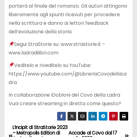
porterà al finale del romanzo. Gli autori attingono
liberamente agli spunti ricevuti per procedere
nella scrittura e danno ai lettori feedback
dell’evoluzione della storia.
Segui StraStorie su: www.strastorie.it –
www.ladradilibri.com
Veditelo e riveditelo su YouTube:
https://www.youtube.com/@LibreriaCovodellaLa
dra
In collaborazione iDobloni del Covo della Ladra
Vuoi creare streaming in diretta come questo?
L’incipit di StraStorie 2023
N
– Metropolis Edition di
Accade al Covo dal 17