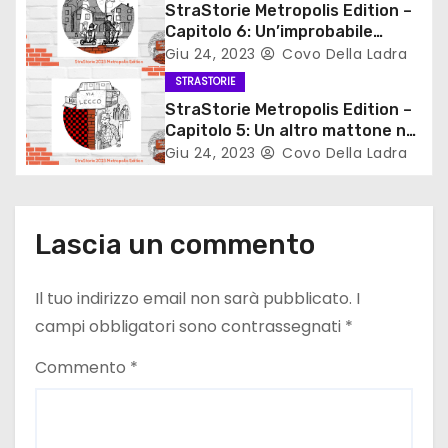
StraStorie Metropolis Edition –
r
Capitolo 6: Un’improbabile
affidabilità
Giu 24, 2023
Covo Della Ladra
t
STRASTORIE
StraStorie Metropolis Edition –
i
Capitolo 5: Un altro mattone nel
muro di Mauro Biagini
Giu 24, 2023
Covo Della Ladra
c
o
l
Lascia un commento
i
Il tuo indirizzo email non sarà pubblicato.
I
campi obbligatori sono contrassegnati
*
Commento
*