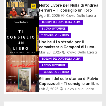
Molto Livore per Nulla di Andrea
e
Ferrari – Ti consiglio un libro
Ago 13, 2025
Covo Della Ladra
a
IDOBLONI DEL COVO DELLA LADRA
r
IL COVO SU YOUTUBE
TI CONSIGLIO UN LIBRO
t
Una brutta strada per il
i
commissario Campani di Luca
Ongaro #ticonsigliounlibro
Mar 26, 2025
Covo Della Ladra
c
IDOBLONI DEL COVO DELLA LADRA
IL COVO SU YOUTUBE
o
TI CONSIGLIO UN LIBRO
l
Gli anni del sole stanco di Fulvio
Capezzuoli – Ti consiglio un libro
i
Feb 3, 2025
Covo Della Ladra