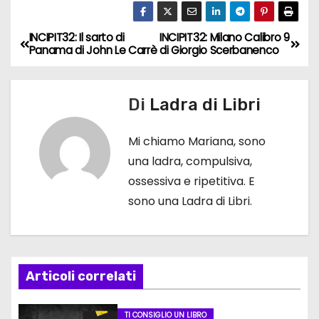
INCIPIT32: Il sarto di
INCIPIT32: Milano Calibro 9
N
Panama di John Le Carrè
di Giorgio Scerbanenco
a
v
Di
Ladra di Libri
i
Mi chiamo Mariana, sono
g
una ladra, compulsiva,
ossessiva e ripetitiva. E
a
sono una Ladra di Libri.
z
i
Articoli correlati
o
n
TI CONSIGLIO UN LIBRO