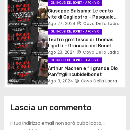
o
GLI INCUBI DEL BONET - ARCHIVIO
Giuseppe Balsamo: Le cento
n
vite di Cagliostro – Pasquale
Palmieri #gliincubidelbonet
Ago 27, 2024
Covo Della Ladra
e
GLI INCUBI DEL BONET - ARCHIVIO
a
Teatro grottesco di Thomas
Ligotti – Gli incubi del Bonet
r
Ago 23, 2024
Covo Della Ladra
GLI INCUBI DEL BONET - ARCHIVIO
t
Arthur Machen e “Il grande Dio
i
Pan”#gliincubidelbonet
Ago 9, 2024
Covo Della Ladra
c
o
Lascia un commento
l
Il tuo indirizzo email non sarà pubblicato.
I
i