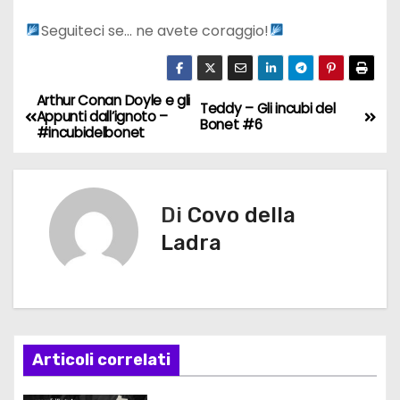
Seguiteci se… ne avete coraggio!
Arthur Conan Doyle e gli
N
Teddy – Gli incubi del
Appunti dall’ignoto –
Bonet #6
#incubidelbonet
a
v
Di
Covo della
i
Ladra
g
a
z
Articoli correlati
i