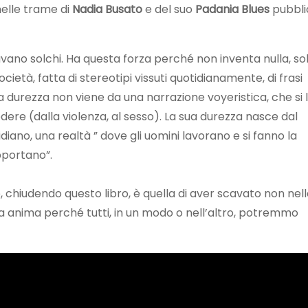
elle trame di
Nadia Busato
e del suo
Padania Blues
pubbli
avano solchi. Ha questa forza perché non inventa nulla, so
ietà, fatta di stereotipi vissuti quotidianamente, di frasi
sua durezza non viene da una narrazione voyeristica, che si 
ere (dalla violenza, al sesso). La sua durezza nasce dal
diano, una realtà ” dove gli uomini lavorano e si fanno la
pportano”.
chiudendo questo libro, è quella di aver scavato non nel
ia anima perché tutti, in un modo o nell’altro, potremmo