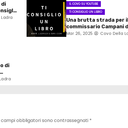
 di
IL COVO SU YOUTUBE
nsiglio
TI CONSIGLIO UN LIBRO
 Ladra
Una brutta strada per i
commissario Campani d
Luca Ongaro
Mar 26, 2025
Covo Della L
#ticonsigliounlibro
o di
Ladra
I campi obbligatori sono contrassegnati
*