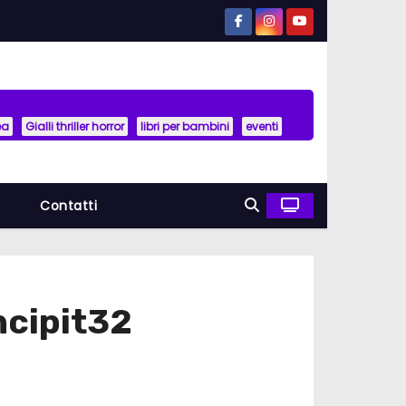
ea
Gialli thriller horror
libri per bambini
eventi
a
Contatti
ncipit32