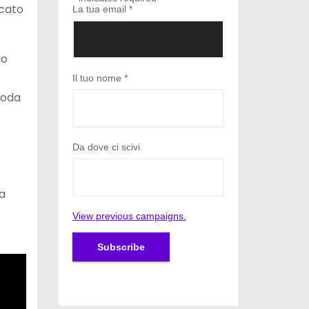
cato
La tua email
*
lo
Il tuo nome
*
loda
Da dove ci scivi
la
View previous campaigns.