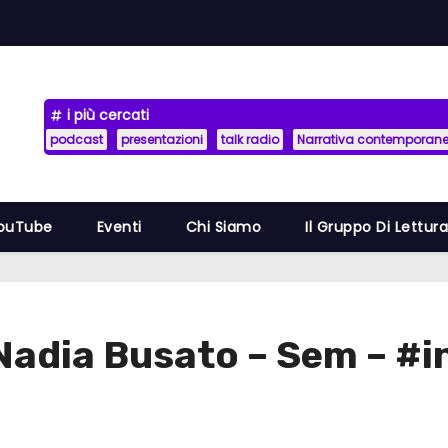
i più cercati
podcast
presentazioni
talk radio
Narrativa contemporan
YouTube
Eventi
Chi Siamo
Il Gruppo Di Lettur
Nadia Busato – Sem – #i