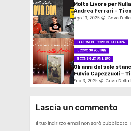
Molto Livore per Nulla
n
Andrea Ferrari – Ti co
un libro
Ago 13, 2025
Covo Della
e
a
r
IDOBLONI DEL COVO DELLA LADRA
IL COVO SU YOUTUBE
t
TI CONSIGLIO UN LIBRO
Gli anni del sole stanc
i
Fulvio Capezzuoli – Ti
c
consiglio un libro
Feb 3, 2025
Covo Della 
o
l
Lascia un commento
i
Il tuo indirizzo email non sarà pubblicato.