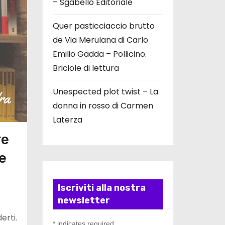
– Sgabello Editoriale
Quer pasticciaccio brutto
de Via Merulana di Carlo
Emilio Gadda – Pollicino.
Briciole di lettura
Unespected plot twist – La
donna in rosso di Carmen
Laterza
re
e
Iscriviti alla nostra
newsletter
erti.
*
indicates required