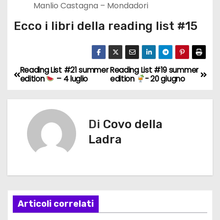
Manlio Castagna – Mondadori
Ecco i libri della reading list #15
Reading List #21 summer
Reading List #19 summer
N
edition
– 4 luglio
edition
- 20 giugno
a
v
Di
Covo della
i
Ladra
g
a
z
Articoli correlati