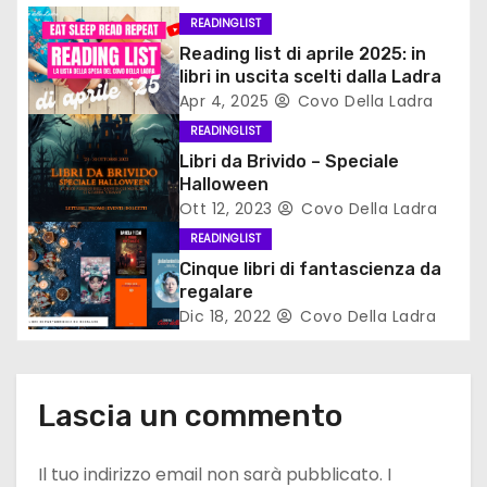
i
READINGLIST
o
Reading list di aprile 2025: in
libri in uscita scelti dalla Ladra
n
Apr 4, 2025
Covo Della Ladra
e
READINGLIST
Libri da Brivido – Speciale
a
Halloween
Ott 12, 2023
Covo Della Ladra
r
READINGLIST
t
Cinque libri di fantascienza da
regalare
i
Dic 18, 2022
Covo Della Ladra
c
o
Lascia un commento
l
Il tuo indirizzo email non sarà pubblicato.
I