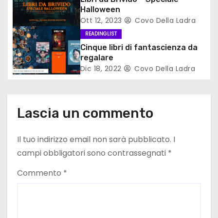
a
Halloween
r
Ott 12, 2023
Covo Della Ladra
READINGLIST
t
Cinque libri di fantascienza da
i
regalare
Dic 18, 2022
Covo Della Ladra
c
o
Lascia un commento
l
Il tuo indirizzo email non sarà pubblicato.
I
i
campi obbligatori sono contrassegnati
*
Commento
*