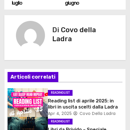
luglio
giugno
a
v
Di
Covo della
i
Ladra
g
a
z
Articoli correlati
i
o
READINGLIST
Reading list di aprile 2025: in
n
libri in uscita scelti dalla Ladra
Apr 4, 2025
Covo Della Ladra
e
READINGLIST
Libri da Brivido – Speciale