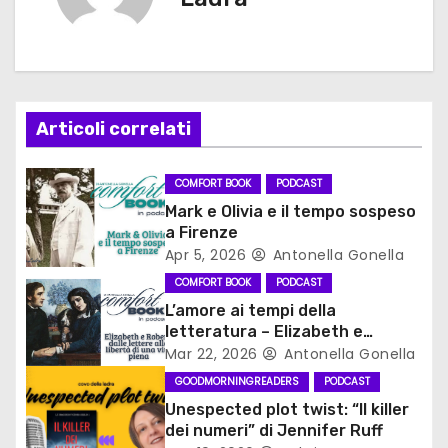
g
a
z
Articoli correlati
i
COMFORT BOOK
PODCAST
o
Mark e Olivia e il tempo sospeso
a Firenze
n
Apr 5, 2026
Antonella Gonella
e
COMFORT BOOK
PODCAST
L’amore ai tempi della
a
letteratura – Elizabeth e
Robert, dalle lettere alla libertà
Mar 22, 2026
Antonella Gonella
r
di una vita piena
GOODMORNINGREADERS
PODCAST
t
Unespected plot twist: “Il killer
dei numeri” di Jennifer Ruff