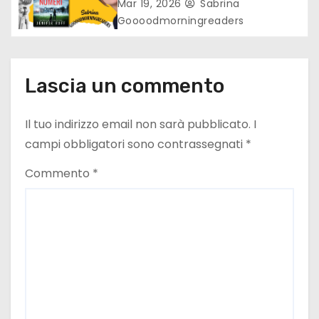
i
Mar 19, 2026
Sabrina
Goooodmorningreaders
c
o
Lascia un commento
l
i
Il tuo indirizzo email non sarà pubblicato.
I
campi obbligatori sono contrassegnati
*
Commento
*