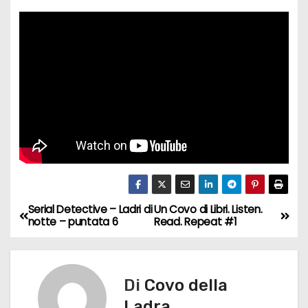
Serial Detective – Ladri di
Un Covo di Libri. Listen.
N
notte – puntata 6
Read. Repeat #1
a
v
Di
Covo della
i
Ladra