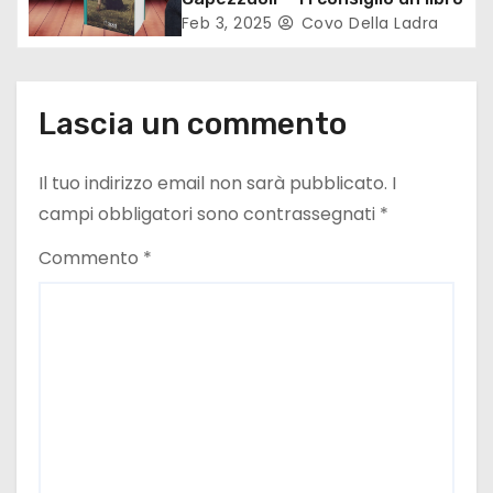
l
Feb 3, 2025
Covo Della Ladra
i
Lascia un commento
Il tuo indirizzo email non sarà pubblicato.
I
campi obbligatori sono contrassegnati
*
Commento
*