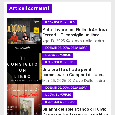
z
Articoli correlati
i
o
TI CONSIGLIO UN LIBRO
Molto Livore per Nulla di Andrea
n
Ferrari – Ti consiglio un libro
Ago 13, 2025
Covo Della Ladra
e
IDOBLONI DEL COVO DELLA LADRA
a
IL COVO SU YOUTUBE
TI CONSIGLIO UN LIBRO
r
Una brutta strada per il
t
commissario Campani di Luca
Ongaro #ticonsigliounlibro
Mar 26, 2025
Covo Della Ladra
i
IDOBLONI DEL COVO DELLA LADRA
IL COVO SU YOUTUBE
c
TI CONSIGLIO UN LIBRO
o
Gli anni del sole stanco di Fulvio
Capezzuoli – Ti consiglio un libro