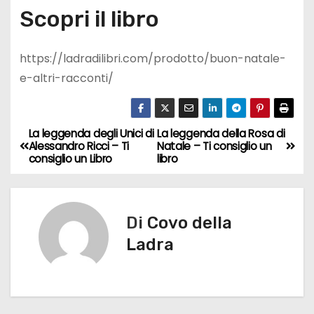
Scopri il libro
https://ladradilibri.com/prodotto/buon-natale-
e-altri-racconti/
La leggenda degli Unici di
La leggenda della Rosa di
N
Alessandro Ricci – Ti
Natale – Ti consiglio un
consiglio un Libro
libro
a
v
Di
Covo della
i
Ladra
g
a