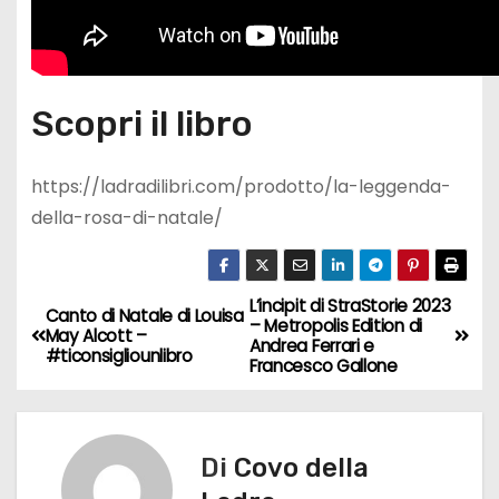
Scopri il libro
https://ladradilibri.com/prodotto/la-leggenda-
della-rosa-di-natale/
L’incipit di StraStorie 2023
N
Canto di Natale di Louisa
– Metropolis Edition di
May Alcott –
Andrea Ferrari e
a
#ticonsigliounlibro
Francesco Gallone
v
i
Di
Covo della