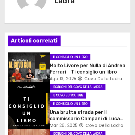
g
Ladra
a
z
i
Articoli correlati
o
TI CONSIGLIO UN LIBRO
n
Molto Livore per Nulla di Andrea
Ferrari – Ti consiglio un libro
e
Ago 13, 2025
Covo Della Ladra
IDOBLONI DEL COVO DELLA LADRA
a
IL COVO SU YOUTUBE
r
TI CONSIGLIO UN LIBRO
Una brutta strada per il
t
commissario Campani di Luca
Ongaro #ticonsigliounlibro
Mar 26, 2025
Covo Della Ladra
i
IDOBLONI DEL COVO DELLA LADRA