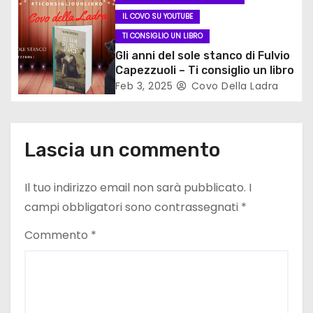
c
IL COVO SU YOUTUBE
o
TI CONSIGLIO UN LIBRO
Gli anni del sole stanco di Fulvio
l
Capezzuoli – Ti consiglio un libro
Feb 3, 2025
Covo Della Ladra
i
Lascia un commento
Il tuo indirizzo email non sarà pubblicato.
I
campi obbligatori sono contrassegnati
*
Commento
*