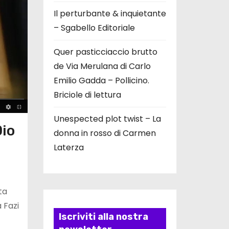
Il perturbante & inquietante
– Sgabello Editoriale
Quer pasticciaccio brutto
de Via Merulana di Carlo
Emilio Gadda – Pollicino.
Briciole di lettura
Unespected plot twist – La
Dio
donna in rosso di Carmen
Laterza
ta
 Fazi
Iscriviti alla nostra