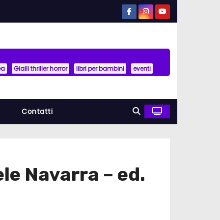
ea
Gialli thriller horror
libri per bambini
eventi
a
Contatti
ele Navarra – ed.