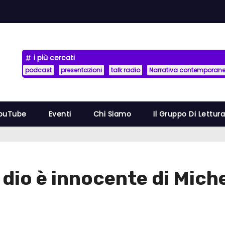
i più cercati
podcast
presentazioni
talk radio
Narrativa contemporan
YouTube
Eventi
Chi Siamo
Il Gruppo Di Lettur
 dio è innocente di Mich