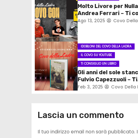
Molto Livore per Nulla
n
Andrea Ferrari – Ti co
un libro
Ago 13, 2025
Covo Della
e
a
r
IDOBLONI DEL COVO DELLA LADRA
IL COVO SU YOUTUBE
t
TI CONSIGLIO UN LIBRO
Gli anni del sole stanc
i
Fulvio Capezzuoli – Ti
c
consiglio un libro
Feb 3, 2025
Covo Della 
o
l
Lascia un commento
i
Il tuo indirizzo email non sarà pubblicato.