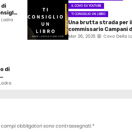
 di
IL COVO SU YOUTUBE
nsiglio
TI CONSIGLIO UN LIBRO
 Ladra
Una brutta strada per i
commissario Campani d
Luca Ongaro
Mar 26, 2025
Covo Della L
#ticonsigliounlibro
o di
Ladra
I campi obbligatori sono contrassegnati
*