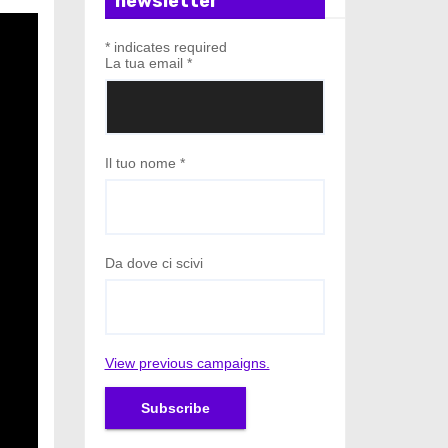
newsletter
*
indicates required
La tua email
*
Il tuo nome
*
Da dove ci scivi
View previous campaigns.