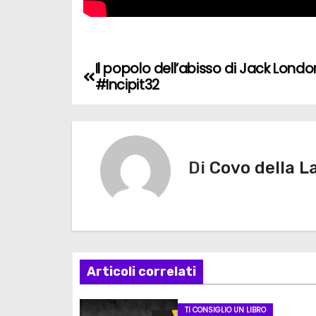
Il popolo dell’abisso di Jack Londo
N
#Incipit32
a
v
i
Di
Covo della L
g
a
z
Articoli correlati
i
o
TI CONSIGLIO UN LIBRO