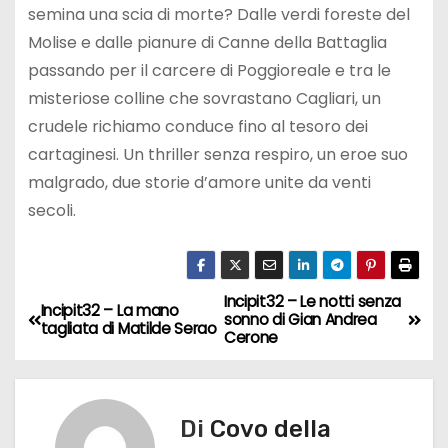
semina una scia di morte? Dalle verdi foreste del
Molise e dalle pianure di Canne della Battaglia
passando per il carcere di Poggioreale e tra le
misteriose colline che sovrastano Cagliari, un
crudele richiamo conduce fino al tesoro dei
cartaginesi. Un thriller senza respiro, un eroe suo
malgrado, due storie d’amore unite da venti
secoli.
Incipit32 – Le notti senza
N
Incipit32 – La mano
sonno di Gian Andrea
tagliata di Matilde Serao
Cerone
a
v
Di
Covo della
i