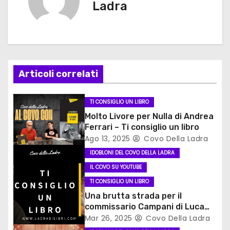
Ladra
g
a
z
Articoli correlati
i
o
TI CONSIGLIO UN LIBRO
Molto Livore per Nulla di Andrea
n
Ferrari – Ti consiglio un libro
Ago 13, 2025
Covo Della Ladra
e
IDOBLONI DEL COVO DELLA LADRA
a
IL COVO SU YOUTUBE
TI CONSIGLIO UN LIBRO
r
Una brutta strada per il
t
commissario Campani di Luca
Ongaro #ticonsigliounlibro
Mar 26, 2025
Covo Della Ladra