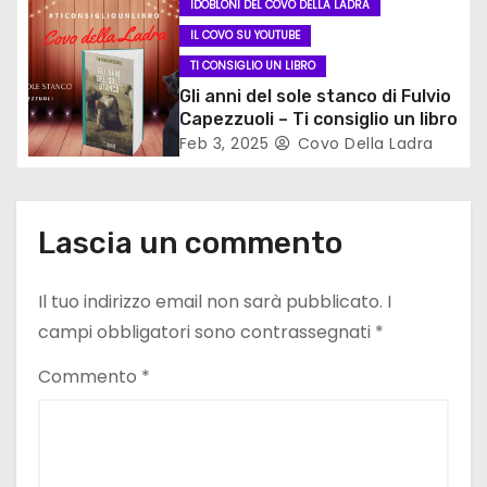
i
IDOBLONI DEL COVO DELLA LADRA
IL COVO SU YOUTUBE
c
TI CONSIGLIO UN LIBRO
o
Gli anni del sole stanco di Fulvio
Capezzuoli – Ti consiglio un libro
l
Feb 3, 2025
Covo Della Ladra
i
Lascia un commento
Il tuo indirizzo email non sarà pubblicato.
I
campi obbligatori sono contrassegnati
*
Commento
*