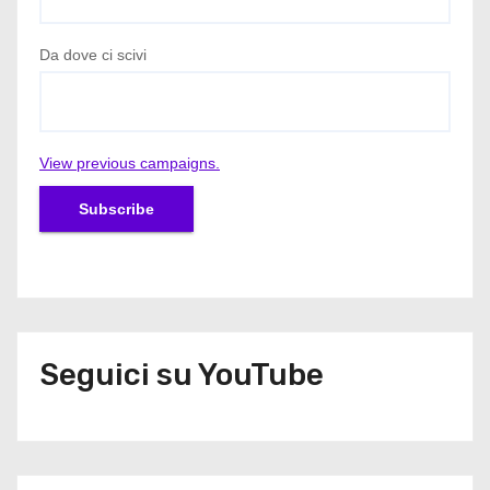
o
l
Da dove ci scivi
i
View previous campaigns.
Seguici su YouTube