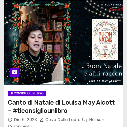
TI CONSIGLIO UN LIBRO
Canto di Natale di Louisa May Alcott
– #ticonsigliounlibro
Dic 6, 2023
Covo Della Ladra
Nessun
Commento