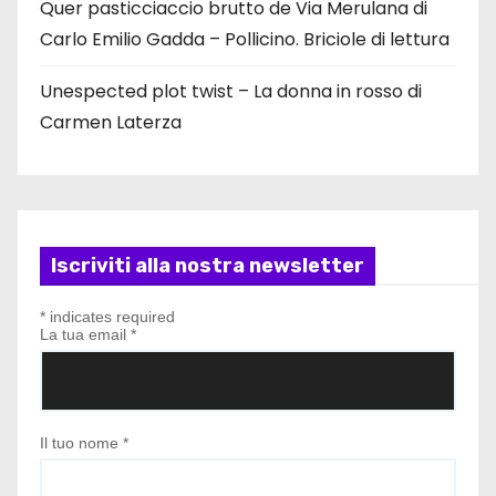
Quer pasticciaccio brutto de Via Merulana di
d
Carlo Emilio Gadda – Pollicino. Briciole di lettura
e
Unespected plot twist – La donna in rosso di
Carmen Laterza
g
l
i
a
Iscriviti alla nostra newsletter
r
*
indicates required
La tua email
*
t
i
Il tuo nome
*
c