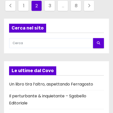
P
1
2
3
…
8
a
g
Cerca nel sito
i
n
a
z
Le ultime dal Covo
i
Un libro tira l’altro, aspettando Ferragosto
o
Il perturbante & inquietante – Sgabello
n
Editoriale
e